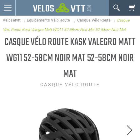
OK
Velosetvtt
Equipements Vélo Route
Casque Vélo Route
Casque
Connexion / inscription
Votre Panier Est Désert
Vélo Route Kask Valegro Matt WG11 52-58cm Noir Mat 52-58cm Noir Mat
Vélos route
CASQUE VÉLO ROUTE KASK VALEGRO MATT
VTT
WG11 52-58CM NOIR MAT 52-58CM NOIR
Vélos electriques
MAT
Vélos urbains & Fitness
Equipements de vélo
CASQUE VÉLO ROUTE
Accessoires
Occasions - Reconditionnés
Votre panier est là pour vous servir. Donnez-lui un
Nos Promos
but ! C'est un lieu temporaire où est stockée une
liste de vos produits et où se reflète le prix le plus
récent...