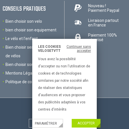
Nouveau !
CONSEILS PRATIQUES
Paiement Paypal
Livraison partout
Bien choisir son velo
en France
bien choisir son equipement
Paiement 100%
Le vélo et l'enfant
sécurisé
LES COOKIES
Continuer sans
Bien choisir ses accessoires
VELOSETVTT
accepter
de vélos
Vous avez la possibilité
Bien choisir son VTT
d'accepter ou non l'utilisation de
Mentions Légales
cookies et de technologies
similaires par notre société afin
Politique de cookies
de réaliser des statistiques
d'audiences et vous proposer
des publicités adaptées à vos
centres d'intérêts
Le site dédié à la passion du vélo
ACCEPTER
PARAMÉTRER
© All right reserved 2017