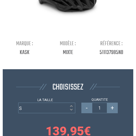
Continuer mes achats
MARQUE :
MODÈLE :
RÉFÉRENCE :
KASK
MIXTE
511137985ND
CHOISISSEZ
QUANTITE
LA TAILLE
-
+
139,95
€