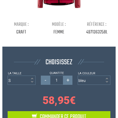
Continuer mes achats
MARQUE :
MODÈLE :
RÉFÉRENCE :
CRAFT
FEMME
497136325BL
CHOISISSEZ
QUANTITE
LA TAILLE
LA COULEUR
-
+
58,95
€
COMMANDER CE PRODUIT