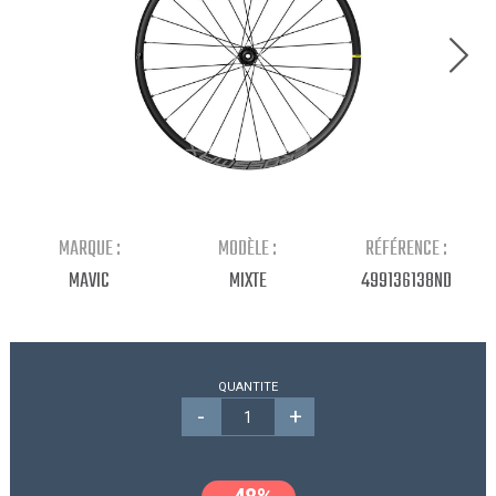
Continuer mes achats
MARQUE :
MODÈLE :
RÉFÉRENCE :
MAVIC
MIXTE
499136138ND
QUANTITE
-
+