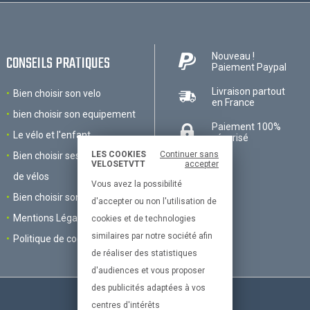
Nouveau !
CONSEILS PRATIQUES
Paiement Paypal
Livraison partout
Bien choisir son velo
en France
bien choisir son equipement
Paiement 100%
Le vélo et l'enfant
sécurisé
LES COOKIES
Continuer sans
Bien choisir ses accessoires
VELOSETVTT
accepter
de vélos
Vous avez la possibilité
Bien choisir son VTT
d'accepter ou non l'utilisation de
Mentions Légales
cookies et de technologies
similaires par notre société afin
Politique de cookies
de réaliser des statistiques
d'audiences et vous proposer
des publicités adaptées à vos
centres d'intérêts