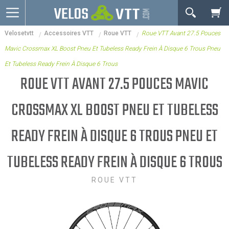
OK
Velosetvtt
Accessoires VTT
Roue VTT
Roue VTT Avant 27.5 Pouces
Connexion / inscription
Votre Panier Est Désert
Mavic Crossmax XL Boost Pneu Et Tubeless Ready Frein À Disque 6 Trous Pneu
Vélos route
Et Tubeless Ready Frein À Disque 6 Trous
VTT
ROUE VTT AVANT 27.5 POUCES MAVIC
Vélos electriques
CROSSMAX XL BOOST PNEU ET TUBELESS
Vélos urbains & Fitness
READY FREIN À DISQUE 6 TROUS PNEU ET
Equipements de vélo
TUBELESS READY FREIN À DISQUE 6 TROUS
Accessoires
Nos Promos
ROUE VTT
Votre panier est là pour vous servir. Donnez-lui un
but ! C'est un lieu temporaire où est stockée une
liste de vos produits et où se reflète le prix le plus
récent...