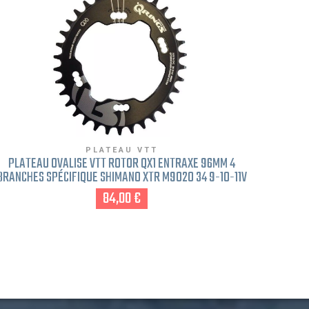
PLATEAU VTT
PLATEAU OVALISÉ VTT ROTOR QX1 ENTRAXE 96MM 4
PLATEA
BRANCHES SPÉCIFIQUE SHIMANO XTR M9020 34 9-10-11V
8MM
MONO PLATEAU 96MM
84,00 €