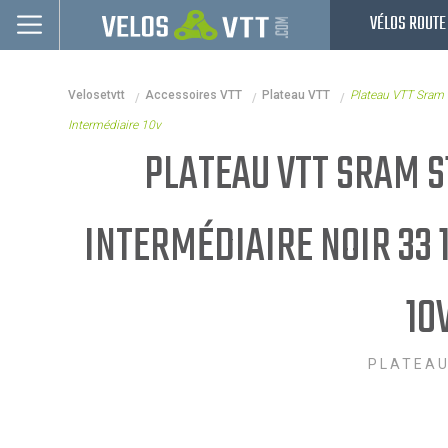
VÉLOS ROUTE
Connexion / inscription
Velosetvtt
Accessoires VTT
Plateau VTT
Plateau VTT Sram
Vélos route
Intermédiaire 10v
VTT
PLATEAU VTT SRAM S
Vélos electriques
INTERMÉDIAIRE NOIR 33
Vélos urbains & Fitness
Equipements de vélo
10
Accessoires
Occasions - Reconditionnés
PLATEAU
Nos Promos