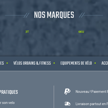
NOS MARQUES
3T
6KU
UES
VÉLOS URBAINS & FITNESS
EQUIPEMENTS DE VÉLO
ACC
PRATIQUES
Nouveau ! Paiement 
ir son velo
Livraison partout en 