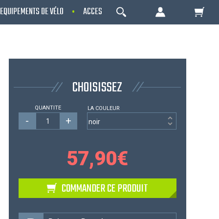
EQUIPEMENTS DE VÉLO
ACCESSOIRES
OCCASIONS - RECONDITIO
OK
Votre Panier Est Désert
CHOISISSEZ
QUANTITE
LA COULEUR
-
+
57,90
€
Votre panier est là pour vous servir. Donnez-
COMMANDER CE PRODUIT
lui un but ! C'est un lieu temporaire où est
stockée une liste de vos produits et où se
reflète le prix le plus récent...