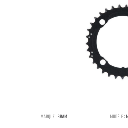
MARQUE :
SRAM
MODÈLE :
M