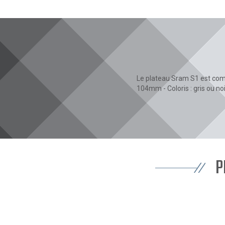
Le plateau Sram S1 est comp
104mm - Coloris : gris ou no
P