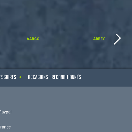
AARCO
ABBEY
ESSOIRES
OCCASIONS - RECONDITIONNÉS
Paypal
France