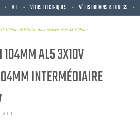
VTT
VÉLOS ELECTRIQUES
VÉLOS URBAINS & FITNESS
 S1 104mm AL5 3x10v Intermédiaire Noir 33 104mm
1 104MM AL5 3X10V
 104MM INTERMÉDIAIRE
V
 VTT