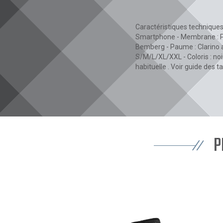
Caractéristiques techniques
Smartphone - Membrane : Poly
Bemberg - Paume : Clarino av
S/M/L/XL/XXL - Coloris : noi
habituelle . Voir guide des ta
P