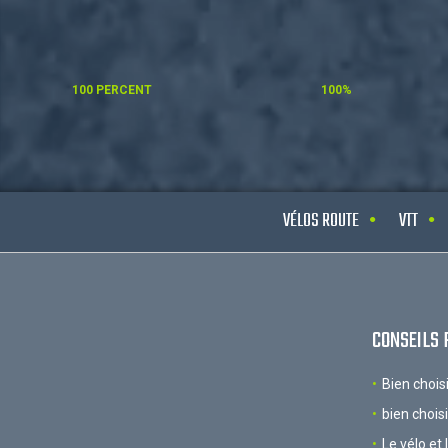
100 PERCENT
100%
VÉLOS ROUTE
VTT
CONSEILS 
Bien chois
bien chois
Le vélo et 