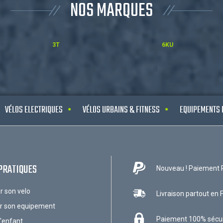
NOS MARQUES
3T
6KU
VÉLOS ELECTRIQUES
VÉLOS URBAINS & FITNESS
EQUIPEMENTS 
PRATIQUES
Nouveau ! Paiement 
ir son velo
Livraison partout en 
ir son equipement
Paiement 100% sécu
l'enfant