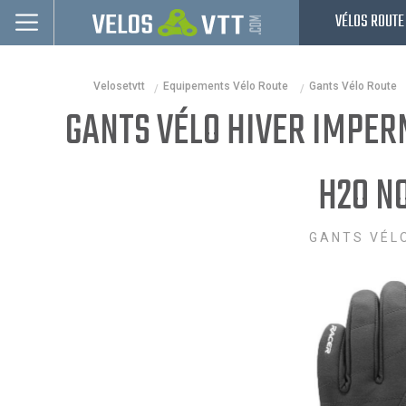
VÉLOS ROUTE
Connexion / inscription
Velosetvtt
Equipements Vélo Route
Gants Vélo Route
Vélos route
GANTS VÉLO HIVER IMPER
VTT
Vélos electriques
H2O NO
Vélos urbains & Fitness
GANTS VÉL
Equipements de vélo
Accessoires
Nos Promos