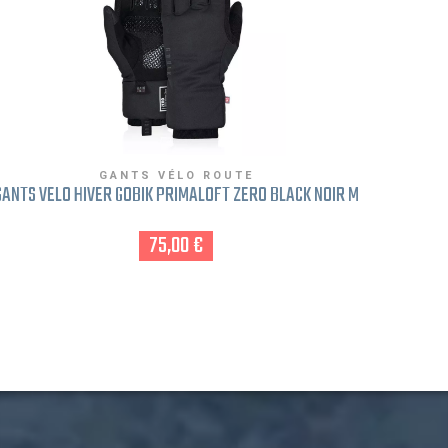
GANTS VÉLO ROUTE
GANTS VÉLO HIVER GOBIK PRIMALOFT ZERO BLACK NOIR M
GANTS V
75,00 €