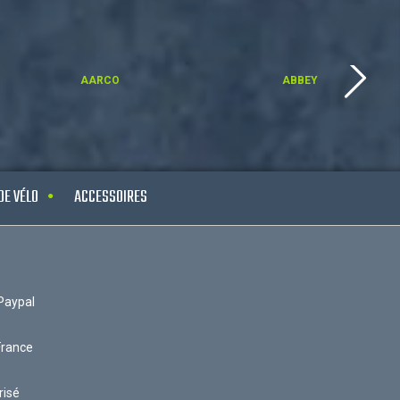
AARCO
ABBEY
DE VÉLO
ACCESSOIRES
Paypal
France
risé