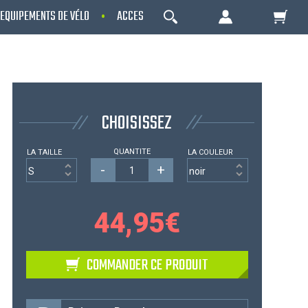
EQUIPEMENTS DE VÉLO
ACCESSOIRES
NOS PROMOS
OK
Votre Panier Est Désert
CHOISISSEZ
QUANTITE
LA TAILLE
LA COULEUR
-
+
44,95
€
Votre panier est là pour vous servir. Donnez-
COMMANDER CE PRODUIT
lui un but ! C'est un lieu temporaire où est
stockée une liste de vos produits et où se
reflète le prix le plus récent...