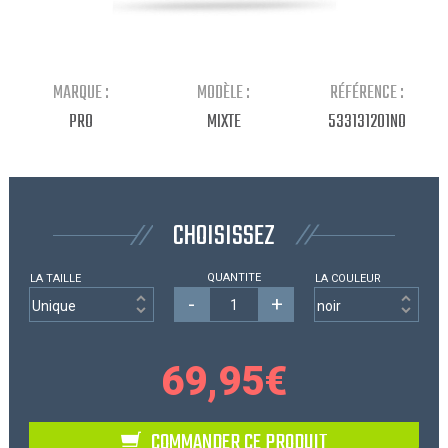
Continuer mes achats
MARQUE :
MODÈLE :
RÉFÉRENCE :
PRO
MIXTE
533131201NO
CHOISISSEZ
QUANTITE
LA TAILLE
LA COULEUR
-
+
69,95
€
COMMANDER CE PRODUIT