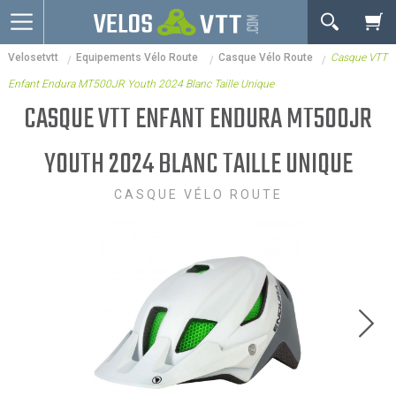
OK
Velosetvtt
Equipements Vélo Route
Casque Vélo Route
Casque VTT
Connexion / inscription
Votre Panier Est Désert
Enfant Endura MT500JR Youth 2024 Blanc Taille Unique
Vélos route
CASQUE VTT ENFANT ENDURA MT500JR
VTT
YOUTH 2024 BLANC TAILLE UNIQUE
Vélos electriques
CASQUE VÉLO ROUTE
Vélos urbains & Fitness
Equipements de vélo
Accessoires
Nos Promos
Votre panier est là pour vous servir. Donnez-lui un
but ! C'est un lieu temporaire où est stockée une
liste de vos produits et où se reflète le prix le plus
récent...