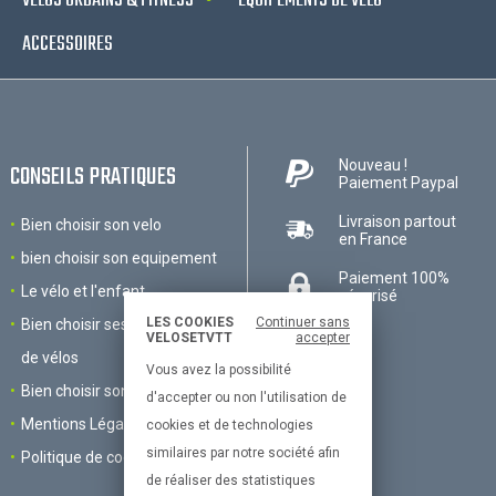
VÉLOS URBAINS & FITNESS
EQUIPEMENTS DE VÉLO
ACCESSOIRES
Nouveau !
CONSEILS PRATIQUES
Paiement Paypal
Livraison partout
Bien choisir son velo
en France
bien choisir son equipement
Paiement 100%
Le vélo et l'enfant
sécurisé
LES COOKIES
Continuer sans
Bien choisir ses accessoires
VELOSETVTT
accepter
de vélos
Vous avez la possibilité
Bien choisir son VTT
d'accepter ou non l'utilisation de
Mentions Légales
cookies et de technologies
similaires par notre société afin
Politique de cookies
de réaliser des statistiques