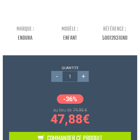
Continuer mes achats
MARQUE :
MODÈLE :
RÉFÉRENCE :
ENDURA
ENFANT
500128316ND
QUANTITE
-
+
-36%
au lieu de
74,95 €
47,88
€
COMMANDER CE PRODUIT