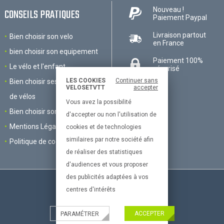
Nouveau !
CONSEILS PRATIQUES
Paiement Paypal
Livraison partout
Bien choisir son velo
en France
bien choisir son equipement
Paiement 100%
Le vélo et l'enfant
sécurisé
LES COOKIES
Continuer sans
Bien choisir ses accessoires
VELOSETVTT
accepter
de vélos
Vous avez la possibilité
Bien choisir son VTT
d'accepter ou non l'utilisation de
Mentions Légales
cookies et de technologies
similaires par notre société afin
Politique de cookies
de réaliser des statistiques
d'audiences et vous proposer
des publicités adaptées à vos
centres d'intérêts
Le site dédié à la passion du vélo
ACCEPTER
PARAMÉTRER
© All right reserved 2017