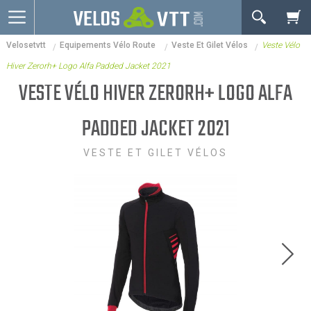
OK
Velosetvtt
Equipements Vélo Route
Veste Et Gilet Vélos
Veste Vélo
Connexion / inscription
Votre Panier Est Désert
Hiver Zerorh+ Logo Alfa Padded Jacket 2021
Vélos route
VESTE VÉLO HIVER ZERORH+ LOGO ALFA
VTT
PADDED JACKET 2021
Vélos electriques
VESTE ET GILET VÉLOS
Vélos urbains & Fitness
Equipements de vélo
Accessoires
Nos Promos
Votre panier est là pour vous servir. Donnez-lui un
but ! C'est un lieu temporaire où est stockée une
liste de vos produits et où se reflète le prix le plus
récent...