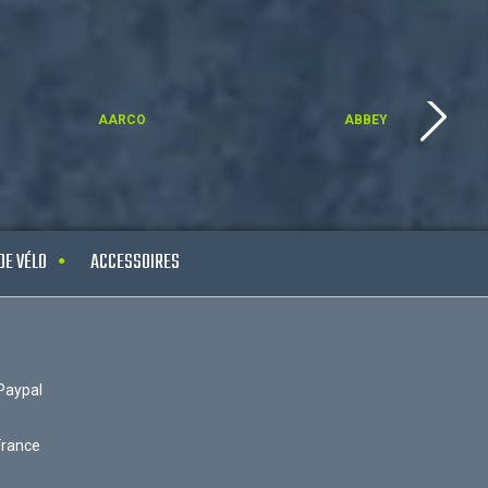
AARCO
ABBEY
DE VÉLO
ACCESSOIRES
Paypal
France