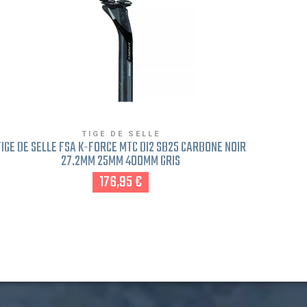
TIGE DE SELLE
TIGE DE SELLE FSA K-FORCE MTC DI2 SB25 CARBONE NOIR
TIGE 
27.2MM 25MM 400MM GRIS
176,95 €