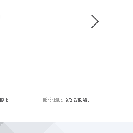
IXTE
RÉFÉRENCE :
572127654ND