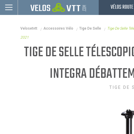
VÉLOS ROUTE
Connexion / inscription
Velosetvtt
Accessoires Vélo
Tige De Selle
Tige De Selle T
Vélos route
2021
VTT
TIGE DE SELLE TÉLESCOPI
Vélos electriques
INTEGRA DÉBATTEM
Vélos urbains & Fitness
Equipements de vélo
TIGE DE 
Accessoires
Nos Promos