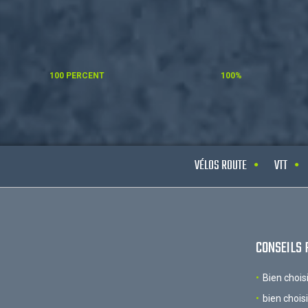
100 PERCENT
100%
VÉLOS ROUTE
VTT
CONSEILS 
Bien chois
bien chois