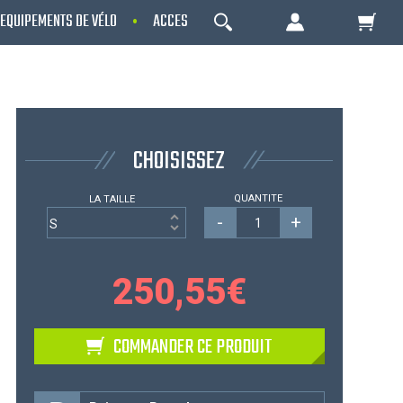
EQUIPEMENTS DE VÉLO
ACCESSOIRES
NOS PROMOS
OK
Votre Panier Est Désert
CHOISISSEZ
QUANTITE
LA TAILLE
-
+
250,55
€
Votre panier est là pour vous servir. Donnez-
COMMANDER CE PRODUIT
lui un but ! C'est un lieu temporaire où est
stockée une liste de vos produits et où se
reflète le prix le plus récent...