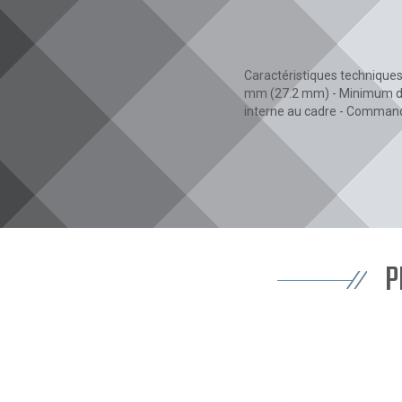
Caractéristiques techniques
mm (27.2 mm) - Minimum d'i
interne au cadre - Command
P