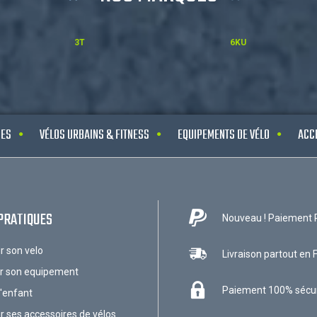
3T
6KU
UES
VÉLOS URBAINS & FITNESS
EQUIPEMENTS DE VÉLO
ACC
PRATIQUES
Nouveau ! Paiement 
ir son velo
Livraison partout en 
ir son equipement
Paiement 100% sécu
l'enfant
ir ses accessoires de vélos