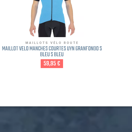
MAILLOTS VÉLO ROUTE
MAILLOT VÉLO MANCHES COURTES UYN GRANFONDO S
MAILLO
BLEU S BLEU
59,95 €