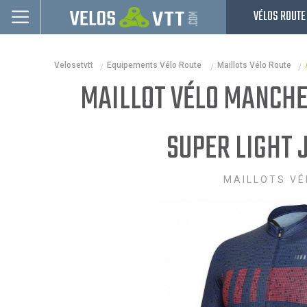
VÉLOS ROUTE
Connexion / inscription
Velosetvtt
Equipements Vélo Route
Maillots Vélo Route
Vélos route
MAILLOT VÉLO MANCHE
VTT
Vélos electriques
SUPER LIGHT 
Vélos urbains & Fitness
MAILLOTS VÉ
Equipements de vélo
Accessoires
Occasions - Reconditionnés
Nos Promos