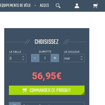
EQUIPEMENTS DE VÉLO
ACCESSOIRES
OCCASIONS - RECONDITIO
OK
Votre Panier Est Désert
CHOISISSEZ
QUANTITE
LA TAILLE
LA COULEUR
-
+
56,95
€
Votre panier est là pour vous servir. Donnez-
COMMANDER CE PRODUIT
lui un but ! C'est un lieu temporaire où est
stockée une liste de vos produits et où se
reflète le prix le plus récent...