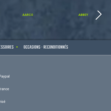
AARCO
ABBEY
ESSOIRES
OCCASIONS - RECONDITIONNÉS
Paypal
France
risé