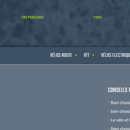
100 PERCENT
100%
VÉLOS ROUTE
VTT
VÉLOS ELECTRIQ
CONSEILS 
Bien chois
bien chois
Le vélo et 
Bien chois