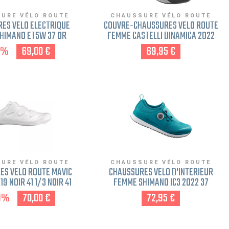
URE VÉLO ROUTE
CHAUSSURE VÉLO ROUTE
ES VÉLO ÉLECTRIQUE
COUVRE-CHAUSSURES VÉLO ROUTE
HIMANO ET5W 37 OR
FEMME CASTELLI DINAMICA 2022
NOIR 35-37
0%
69,00 €
69,95 €
URE VÉLO ROUTE
CHAUSSURE VÉLO ROUTE
ES VÉLO ROUTE MAVIC
CHAUSSURES VÉLO D'INTÉRIEUR
9 NOIR 41 1/3 NOIR 41
FEMME SHIMANO IC3 2022 37
1/3
TURQUOISE
9%
70,00 €
72,95 €