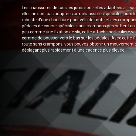
Les chaussures de tous les jours sont-elles adaptées à l'équit
elles ne sont pas adaptées aux chaussures spéciales pour le 
robuste d'une chaussure pour vélo de route et ses crampons 
pédales de course spéciales sans crampons permettent un m
peu comme une fixation de ski, cette attache particulière vo
comme de pousser vers le bas sur les pédales. Avec cette fi
route sans crampons, vous pouvez obtenir un mouvement de
déplaçant plus rapidement à une cadence plus élevée.