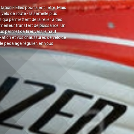
ation ? Elles pourraient l'être. Mais
vélo de route - la semelle plus
qui permettent de la relier à des
eilleur transfert de puissance. Un
us permet de tirer vers le haut
xation et vos chaussures de vélo de
 pédalage régulier, en vous