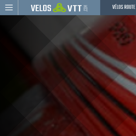
VÉLOS ROUTE
Connexion / inscription
Vélos route
VTT
Vélos electriques
Vélos urbains & Fitness
Equipements de vélo
Accessoires
Nos Promos