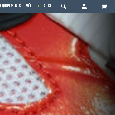
EQUIPEMENTS DE VÉLO
ACCESSOIRES
NOS PROMOS
OK
Votre Panier Est Désert
Votre panier est là pour vous servir. Donnez-
lui un but ! C'est un lieu temporaire où est
stockée une liste de vos produits et où se
reflète le prix le plus récent...